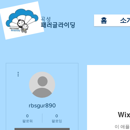
홈
소
곡성
패러글라이딩
더보기
rbsgur890
Wi
0
0
팔로워
팔로잉
이 애플