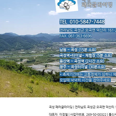
패러글라이딩
TEL 010-5847-7448
전라남도 곡성군 오곡면 덕산리 161-
FAX 061-363-6696
남원 ~ 곡성 (15분 소요)
곡성역*터미널~ 체험장 (5분 소요)
용산역 ~ 곡성역 (2시간 소요)
광주 ~ 곡성터미널 (30분소요)
* 축제기간에는 교통정체가 심하니 
오실때 넉넉히 시간을 잡아주세요.
곡성 패러글라이딩 | 전라남도 곡성군 오곡면 덕산리 
대표자. 이정철 | 사업자번호. 269-50-00322 | 통