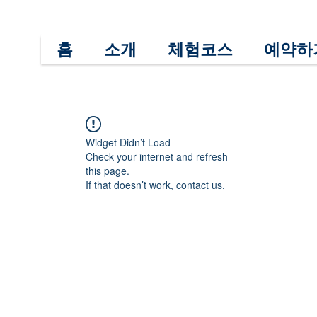
홈
소개
체험코스
예약하
Widget Didn’t Load
Check your internet and refresh
this page.
If that doesn’t work, contact us.