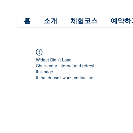
홈
소개
체험코스
예약하
Widget Didn’t Load
Check your internet and refresh
this page.
If that doesn’t work, contact us.