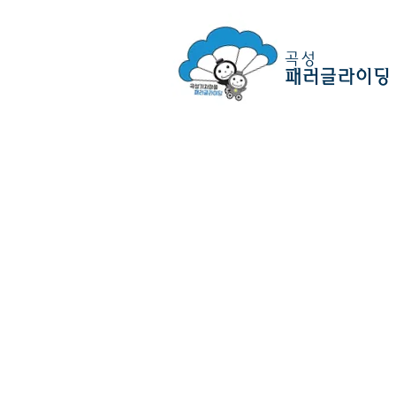
곡성
패러글라이딩